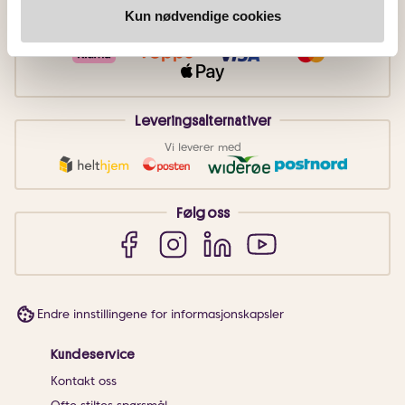
Betalingsmetoder
Kun nødvendige cookies
Faktura
Vipps
Kortbetaling
Leveringsalternativer
Vi leverer med
Følg oss
Endre innstillingene for informasjonskapsler
Kundeservice
Kontakt oss