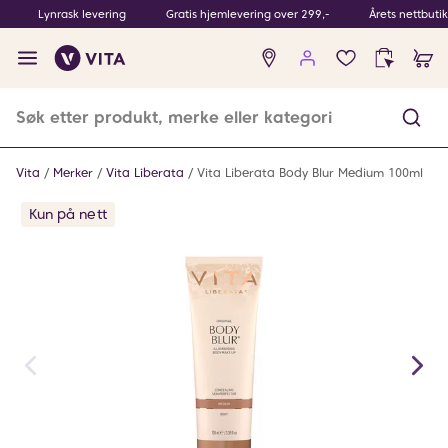
Lynrask levering
Gratis hjemlevering over 299,-
Årets nettbuti
Ingen
produkter
i
ønskeliste
Vita
Merker
Vita Liberata
Vita Liberata Body Blur Medium 100ml
Kun på nett