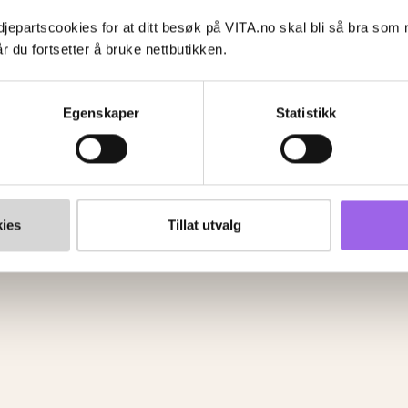
jepartscookies for at ditt besøk på VITA.no skal bli så bra som
VITA Venn
r du fortsetter å bruke nettbutikken.
Om VITA Venn
VITA Venn medlemsvilkår og personvernerklæring
Egenskaper
Statistikk
g
ingsdrift
Studio
ies
Tillat utvalg