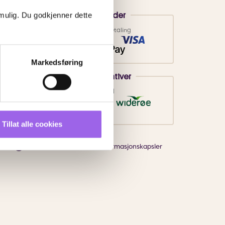
 mulig. Du godkjenner dette
Betalingsmetoder
Faktura
Vipps
Kortbetaling
Markedsføring
Leveringsalternativer
Vi leverer med
Tillat alle cookies
Endre innstillingene for informasjonskapsler