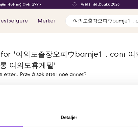
hjemlevering over 299,-
Årets nettbutikk 2026
Bestselgere
Merker
ater for '여의도출장오피ウbamje1，
롱 여의도휴게텔'
te etter.. Prøv å søk etter noe annet?
Detaljer