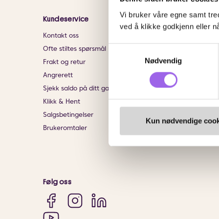
Vi bruker våre egne samt tred
Kundeservice
Informasjon
ved å klikke godkjenn eller nå
Kontakt oss
Om VITA
Samtykkevalg
Ofte stiltes spørsmål
Finn butikk
Nødvendig
Frakt og retur
Personvernerklærin
Angrerett
Bærekraftig forretn
Sjekk saldo på ditt gavekort
Jobb hos oss
Klikk & Hent
Samarbeid med oss
Salgsbetingelser
VITA x Jan Thomas 
Kun nødvendige cook
Brukeromtaler
VITA Behandlinger
Følg oss