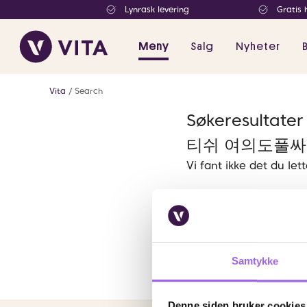
Lynrask levering
Gratis 
Meny
Salg
Nyheter
Vita
Search
Søkeresult
티쉬 여의도풀싸
Vi fant ikke det du let
Samtykke
Denne siden bruker cookies