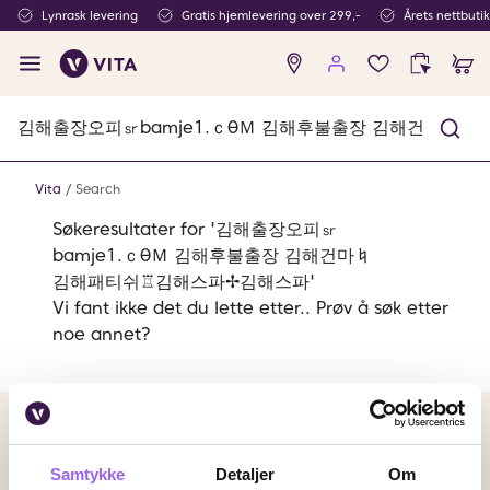
Lynrask levering
Gratis hjemlevering over 299,-
Årets nettbuti
Ingen
produkter
i
ønskeliste
Vita
Search
Søkeresultater for '김해출장오피㏛
bamje1.ｃθＭ 김해후불출장 김해건마♮
김해패티쉬♖김해스파✢김해스파'
Vi fant ikke det du lette etter.. Prøv å søk etter
noe annet?
Betalingsmetoder
Faktura
Vipps
Kortbetaling
Samtykke
Detaljer
Om