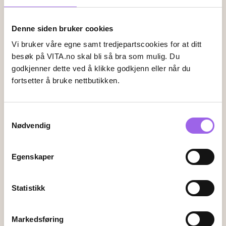
Denne siden bruker cookies
Leveringsalternativer
Vi bruker våre egne samt tredjepartscookies for at ditt
Vi leverer med
besøk på VITA.no skal bli så bra som mulig. Du
godkjenner dette ved å klikke godkjenn eller når du
fortsetter å bruke nettbutikken.
Følg oss
Samtykkevalg
Nødvendig
Endre innstillingene for informasjonskapsler
Egenskaper
Kundeservice
Kontakt oss
Statistikk
Ofte stiltes spørsmål
Frakt og retur
Markedsføring
Angrerett