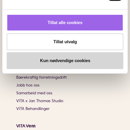
Sjekk saldo på ditt gavekort
Klikk & Hent
Salgsbetingelser
Tillat alle cookies
Brukeromtaler
Tillat utvalg
Informasjon
Om VITA
Kun nødvendige cookies
Finn butikk
Personvernerklæring
Bærekraftig forretningsdrift
Jobb hos oss
Samarbeid med oss
VITA x Jan Thomas Studio
VITA Behandlinger
VITA Venn