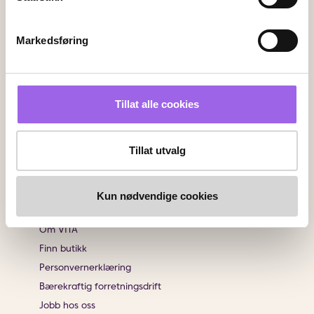
Kundeservice
Kontakt oss
Markedsføring
Ofte stiltes spørsmål
Frakt og retur
Angrerett
Tillat alle cookies
Sjekk saldo på ditt gavekort
Klikk & Hent
Salgsbetingelser
Tillat utvalg
Brukeromtaler
Kun nødvendige cookies
Informasjon
Om VITA
Finn butikk
Personvernerklæring
Bærekraftig forretningsdrift
Jobb hos oss