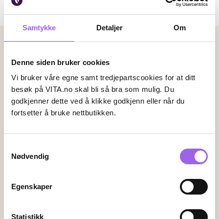
0 produkter
Sortere:
valg
filtr
Samtykke
Detaljer
Om
0
Betalingsmetoder
Faktura
Vipps
Kortbetaling
Denne siden bruker cookies
Vi bruker våre egne samt tredjepartscookies for at ditt
besøk på VITA.no skal bli så bra som mulig. Du
godkjenner dette ved å klikke godkjenn eller når du
Leveringsalternativer
fortsetter å bruke nettbutikken.
Vi leverer med
Samtykkevalg
Følg oss
Nødvendig
Egenskaper
Endre innstillingene for informasjonskapsler
Statistikk