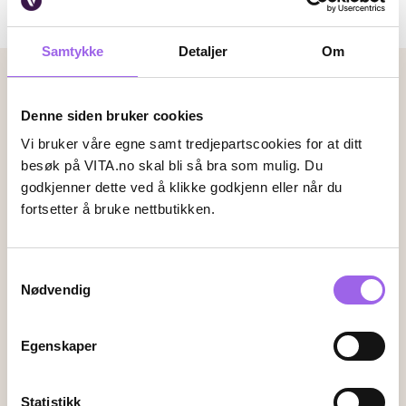
0 produkter
Sortere:
valg
filtr
Samtykke
Detaljer
Om
0
Betalingsmetoder
Faktura
Vipps
Kortbetaling
Denne siden bruker cookies
Vi bruker våre egne samt tredjepartscookies for at ditt
besøk på VITA.no skal bli så bra som mulig. Du
godkjenner dette ved å klikke godkjenn eller når du
Leveringsalternativer
fortsetter å bruke nettbutikken.
Vi leverer med
Samtykkevalg
Følg oss
Nødvendig
Egenskaper
Endre innstillingene for informasjonskapsler
Statistikk