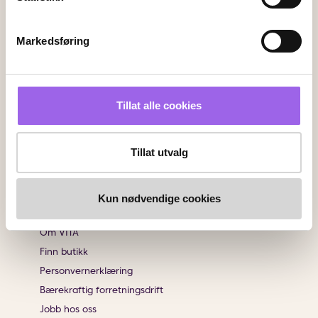
Kundeservice
Kontakt oss
Markedsføring
Ofte stiltes spørsmål
Frakt og retur
Angrerett
Tillat alle cookies
Sjekk saldo på ditt gavekort
Klikk & Hent
Salgsbetingelser
Tillat utvalg
Brukeromtaler
Kun nødvendige cookies
Informasjon
Om VITA
Finn butikk
Personvernerklæring
Bærekraftig forretningsdrift
Jobb hos oss