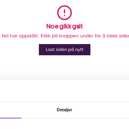
Noe gikk galt
 feil har oppstått. Klikk på knappen under for å laste side
Last siden på nytt
Detaljer