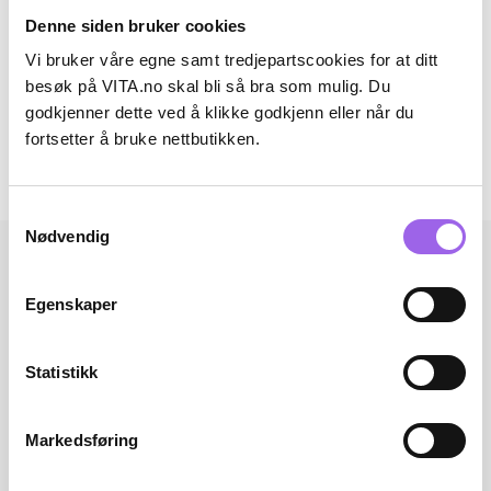
Denne siden bruker cookies
Ingredienser
Vi bruker våre egne samt tredjepartscookies for at ditt
besøk på VITA.no skal bli så bra som mulig. Du
Artikkelnummer: 032323007
godkjenner dette ved å klikke godkjenn eller når du
Omtaler
fortsetter å bruke nettbutikken.
Andre har også kjøpt..
Samtykkevalg
Nødvendig
Egenskaper
Statistikk
Markedsføring