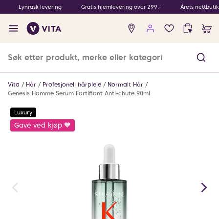
Lynrask levering
Gratis hjemlevering over 299,-
Årets nettbuti
Ingen
produkter
i
ønskeliste
Vita
Hår
Profesjonell hårpleie
Normalt Hår
Genesis Homme Serum Fortifiant Anti-chute 90ml
Luxury
Gave ved kjøp 🧡