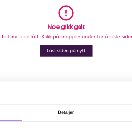
Noe gikk galt
 feil har oppstått. Klikk på knappen under for å laste side
Last siden på nytt
Detaljer