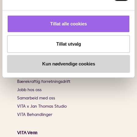
Sjekk saldo på ditt gavekort
Klikk & Hent
Salgsbetingelser
Tillat alle cookies
Brukeromtaler
Tillat utvalg
Informasjon
Om VITA
Kun nødvendige cookies
Finn butikk
Personvernerklæring
Bærekraftig forretningsdrift
Jobb hos oss
Samarbeid med oss
VITA x Jan Thomas Studio
VITA Behandlinger
VITA Venn