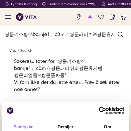
Lynrask levering
Gratis hjemlevering over 299,-
Årets nettbuti
Ingen
produkter
i
ønskeliste
Vita
Search
Søkeresultater for '쌍문키스방ベ
bamje1。c0ｍ△쌍문패티쉬※쌍문휴게텔
쌍문리얼돌✄쌍문풀싸롱'
Vi fant ikke det du lette etter.. Prøv å søk etter
noe annet?
Betalingsmetoder
Faktura
Vipps
Kortbetaling
Samtykke
Detaljer
Om