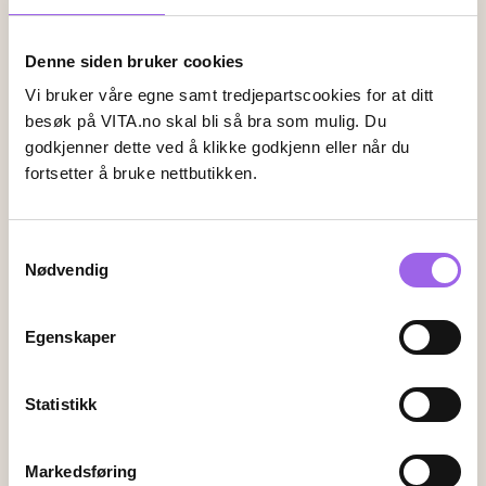
Denne siden bruker cookies
Leveringsalternativer
Vi bruker våre egne samt tredjepartscookies for at ditt
Vi leverer med
besøk på VITA.no skal bli så bra som mulig. Du
godkjenner dette ved å klikke godkjenn eller når du
fortsetter å bruke nettbutikken.
Følg oss
Samtykkevalg
Nødvendig
Endre innstillingene for informasjonskapsler
Egenskaper
Kundeservice
Kontakt oss
Statistikk
Ofte stiltes spørsmål
Frakt og retur
Markedsføring
Angrerett